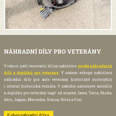
NÁHRADNÍ DÍLY PRO VETERÁNY
V rámci naší renovační dílny nabízíme
prodej náhrádních
dílů a doplňků pro veterány
. V našem eshopu nabízíme
náhradní díly pro auto veterány, historické motocykly
i ostatní historická vozidla. V nabídce naleznete autodíly
a doplňky pro veterány např. od značek Jawa, Tatra, Škoda,
Aero, Jaguar, Mercedes, Simca, Volvo a Fiat.
E-shop náhradní díly