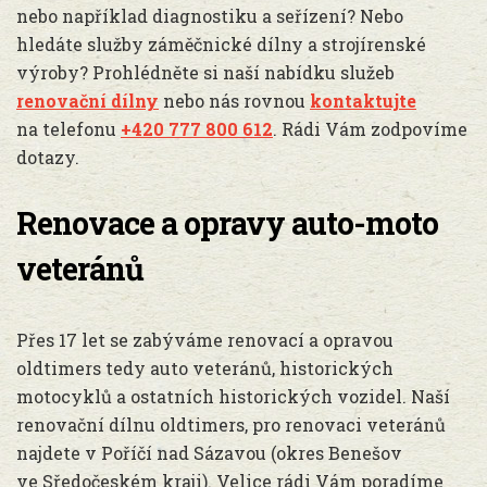
nebo například diagnostiku a seřízení? Nebo
hledáte služby záměčnické dílny a strojírenské
výroby? Prohlédněte si naší nabídku služeb
renovační dílny
nebo nás rovnou
kontaktujte
na telefonu
+420 777 800 612
. Rádi Vám zodpovíme
dotazy.
Renovace a opravy auto-moto
veteránů
Přes 17 let se zabýváme renovací a opravou
oldtimers tedy auto veteránů, historických
motocyklů a ostatních historických vozidel. Naší
renovační dílnu oldtimers, pro renovaci veteránů
najdete v Poříčí nad Sázavou (okres Benešov
ve Sředočeském kraji). Velice rádi Vám poradíme