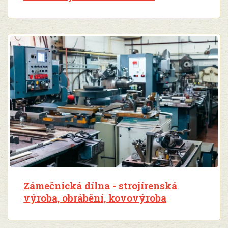
Zámečnická dílna - strojírenská
výroba, obrábění, kovovýroba