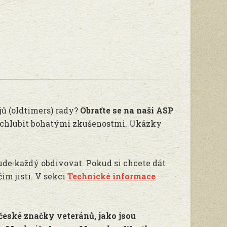
jů (oldtimers) rady?
Obraťte se na naši ASP
ochlubit bohatými zkušenostmi. Ukázky
bude každý obdivovat. Pokud si chcete dát
ím jisti. V sekci
Technické informace
české značky veteránů, jako jsou