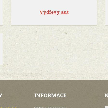
Výdřevy aut
Y
INFORMACE