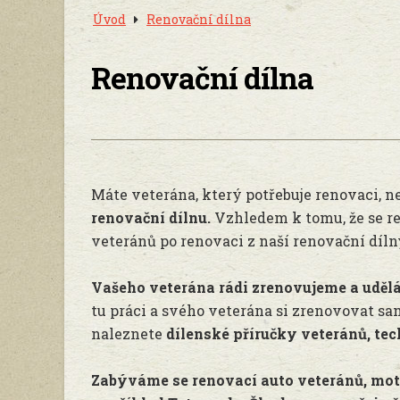
Úvod
Renovační dílna
Renovační dílna
Máte veterána, který potřebuje renovaci, ne
renovační dílnu.
Vzhledem k tomu, že se r
veteránů po renovaci z naší renovační díl
Vašeho veterána rádi zrenovujeme a udělá
tu práci a svého veterána si zrenovovat sa
naleznete
dílenské příručky veteránů, te
Zabýváme se renovací auto veteránů, moto