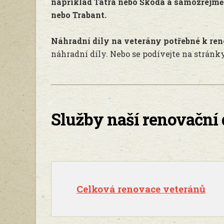
například Tatra nebo Škoda a samozřejmě 
nebo Trabant.
Náhradní díly na veterány potřebné k re
náhradní díly. Nebo se podívejte na strán
Služby naší renovační 
Celková renovace veteránů