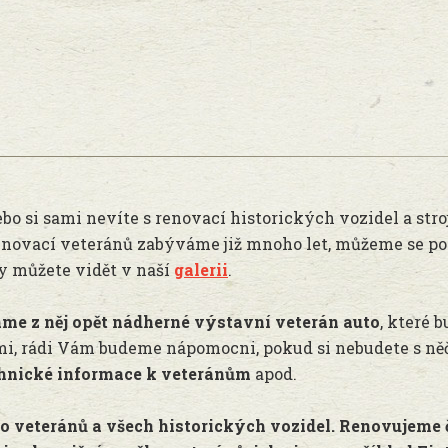
bo si sami nevíte s renovací historických vozidel a stro
enovací veteránů zabýváme již mnoho let, můžeme se p
ny můžete vidět v naší
galerii
.
me z něj opět nádherné výstavní veterán auto
, které 
mi, rádi Vám budeme nápomocni, pokud si nebudete s něč
chnické informace k veteránům
apod.
 veteránů a všech historických vozidel. Renovujeme 