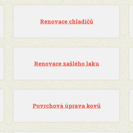
Renovace chladičů
Renovace zašlého laku
Povrchová úprava kovů