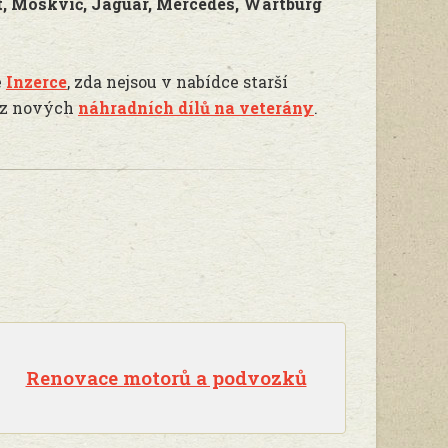
t, Moskvič, Jaguar, Mercedes, Wartburg
e
Inzerce
, zda nejsou v nabídce starší
t z nových
náhradních dílů na veterány
.
Renovace motorů a podvozků