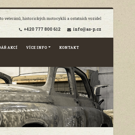
o veteránů, historických motocyklů a ostatních vozidel
+420 777 800 612
info@as-p.cz
ÁŘ AKCÍ
VÍCE INFO
KONTAKT