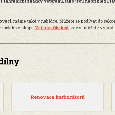
i zahraniční značky veteránů, jako jsou například Fia
novaci
, máme také v nabídce. Můžete se podívat do sekc
ky našeho e-shopu
Veterán Obchod
, kde si můžete vybra
dílny
Renovace karburátorů