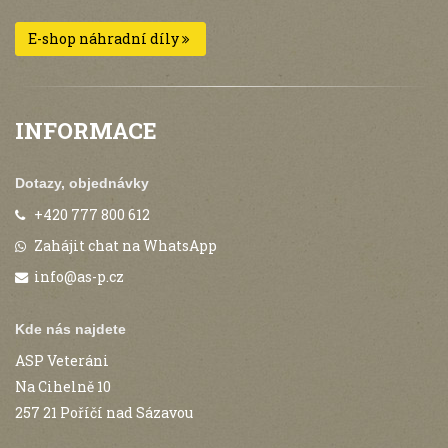
E-shop náhradní díly
INFORMACE
Dotazy, objednávky
+420 777 800 612
Zahájit chat na WhatsApp
info@as-p.cz
Kde nás najdete
ASP Veteráni
Na Cihelně 10
257 21 Poříčí nad Sázavou