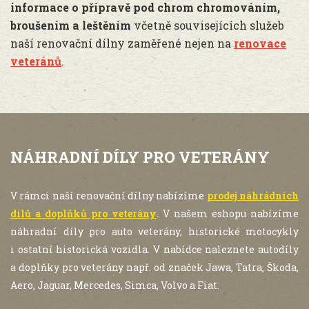
informace o přípravě pod chrom chromováním,
broušením a leštěním
včetně souvisejících služeb
naší renovační dílny zaměřené nejen na
renovace
veteránů
.
NÁHRADNÍ DÍLY PRO VETERÁNY
V rámci naší renovační dílny nabízíme
prodej náhrádních
dílů a doplňků pro veterány
. V našem eshopu nabízíme
náhradní díly pro auto veterány, historické motocykly
i ostatní historická vozidla. V nabídce naleznete autodíly
a doplňky pro veterány např. od značek Jawa, Tatra, Škoda,
Aero, Jaguar, Mercedes, Simca, Volvo a Fiat.