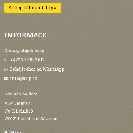
E-shop náhradní díly
INFORMACE
Dotazy, objednávky
+420 777 800 612
Zahájit chat na WhatsApp
info@as-p.cz
Kde nás najdete
ASP Veteráni
Na Cihelně 10
257 21 Poříčí nad Sázavou
Mapa