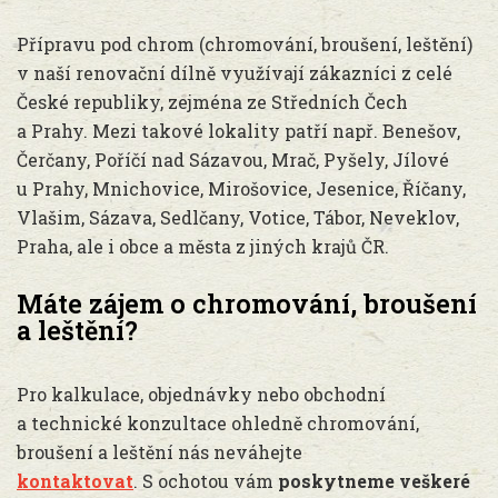
Přípravu pod chrom (chromování, broušení, leštění)
v naší renovační dílně využívají zákazníci z celé
České republiky, zejména ze Středních Čech
a Prahy. Mezi takové lokality patří např. Benešov,
Čerčany, Poříčí nad Sázavou, Mrač, Pyšely, Jílové
u Prahy, Mnichovice, Mirošovice, Jesenice, Říčany,
Vlašim, Sázava, Sedlčany, Votice, Tábor, Neveklov,
Praha, ale i obce a města z jiných krajů ČR.
Máte zájem o chromování, broušení
a leštění?
Pro kalkulace, objednávky nebo obchodní
a technické konzultace ohledně chromování,
broušení a leštění nás neváhejte
kontaktovat
. S ochotou vám
poskytneme veškeré