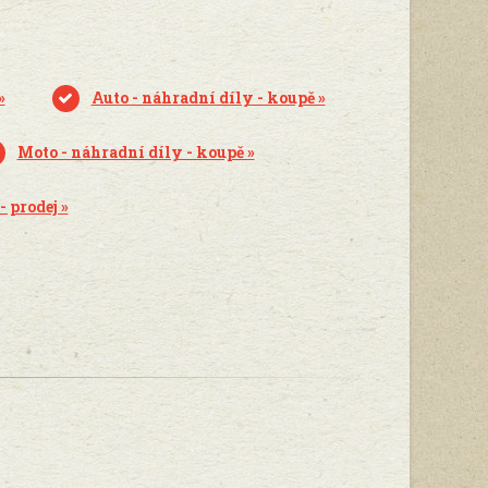
»
Auto - náhradní díly - koupě »
Moto - náhradní díly - koupě »
- prodej »