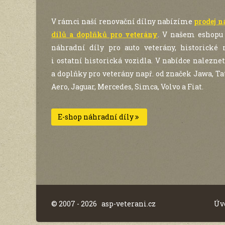
V rámci naší renovační dílny nabízíme
prodej 
dílů a doplňků pro veterány
. V našem eshopu
náhradní díly pro auto veterány, historické
i ostatní historická vozidla. V nabídce naleznet
a doplňky pro veterány např. od značek Jawa, Tat
Aero, Jaguar, Mercedes, Simca, Volvo a Fiat.
E-shop náhradní díly
© 2007 - 2026 asp-veterani.cz
Úv