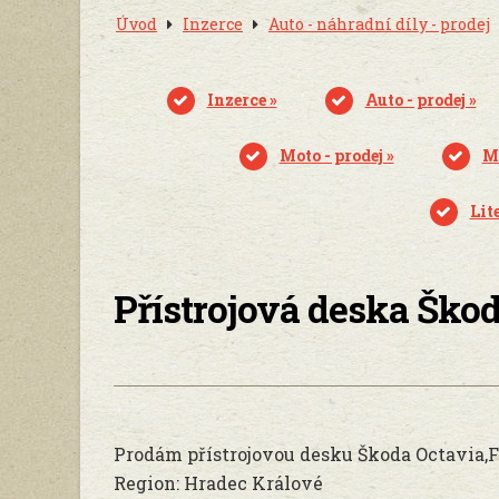
Úvod
Inzerce
Auto - náhradní díly - prodej
Inzerce »
Auto - prodej »
Moto - prodej »
Mo
Lite
Přístrojová deska Škod
Prodám přístrojovou desku Škoda Octavia,F
Region: Hradec Králové