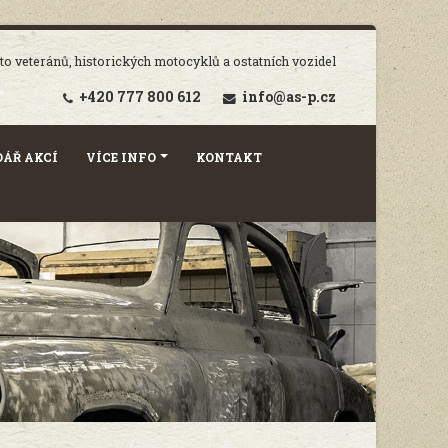
o veteránů, historických motocyklů a ostatních vozidel
+420 777 800 612
info@as-p.cz
ÁŘ AKCÍ
VÍCE INFO
KONTAKT