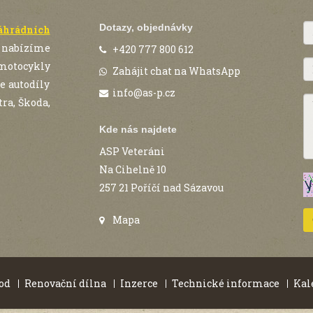
Dotazy, objednávky
náhrádních
 nabízíme
+420 777 800 612
 motocykly
Zahájit chat na WhatsApp
e autodíly
info@as-p.cz
ra, Škoda,
Kde nás najdete
ASP Veteráni
Na Cihelně 10
257 21 Poříčí nad Sázavou
Mapa
od
Renovační dílna
Inzerce
Technické informace
Kal