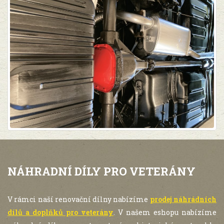
NÁHRADNÍ DÍLY PRO VETERÁNY
V rámci naší renovační dílny nabízíme
prodej náhrádních
dílů a doplňků pro veterány
. V našem eshopu nabízíme