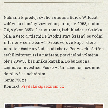
Nabízím k prodeji svého veterána Buick Wildcat
z důvodu obměny vozového parku, r.v. 1968, motor
7.0, výkon 365k, 3 st. automat, řadí hladce, arktická
bílá, najeto 47tis mil. Původní stav, krásný původní
interiér v černé barvě. Dvoudvéřové kupé, které
není tak časté a všude budí obdiv. Podvozek ošetřen
stabilizátorem rzi a nátěrem, pravidelná výměna
oleje 20W50, bez úniku kapalin. Do budoucna
zajímavá investice. Pouze vážní zájemci, rozumné
domluvě se nebráním.
Cena: 750tis.
Kontakt:
FrydaLuk@seznam.cz