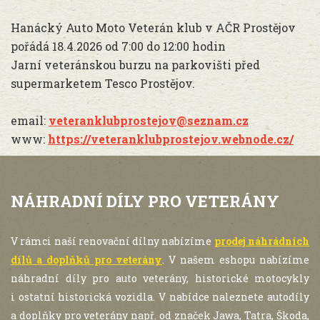
Hanácký Auto Moto Veterán klub v AČR Prostějov
pořádá 18.4.2026 od 7:00 do 12:00 hodin
Jarní veteránskou burzu na parkovišti před
supermarketem Tesco Prostějov.
email:
veteranklubprostejov@seznam.cz
www:
https://veteranklubprostejov.webnode.cz/
NÁHRADNÍ DÍLY PRO VETERÁNY
V rámci naší renovační dílny nabízíme
prodej náhrádních
dílů a doplňků pro veterány
. V našem eshopu nabízíme
náhradní díly pro auto veterány, historické motocykly
i ostatní historická vozidla. V nabídce naleznete autodíly
a doplňky pro veterány např. od značek Jawa, Tatra, Škoda,