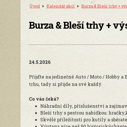
Úvod
Kalendář akcí
Burza & Bleší trhy + v
Burza & Bleší trhy + 
24.5.2026
Přijďte na jedinečné Auto / Moto / Hobby a 
trhu, tady si přijde na své každý.
Co vás čeká?
Náhradní díly, příslušenství a zajíma
Bleší trhy s pestrou nabídkou: hračky,
Skvělé příležitosti pro kutily a sběrate
Výstava více než 60 historickýchvete