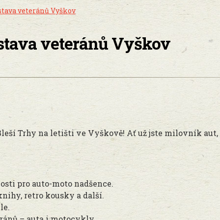
ýstava veteránů Vyškov
výstava veteránů Vyškov
Bleší Trhy na letišti ve Vyškově! Ať už jste milovník au
vosti pro auto-moto nadšence.
knihy, retro kousky a další.
le.
ránů – auta i motocykly.