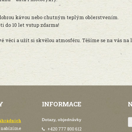
 s dobrou kávou nebo chutným teplým občerstvením.
ěti do 10 let vstup zdarma!
é věci a užít si skvělou atmosféru. Těšíme se na vás na 
Y
INFORMACE
Dotazy, objednávky
náhrádních
 nabízíme
+420 777 800 612