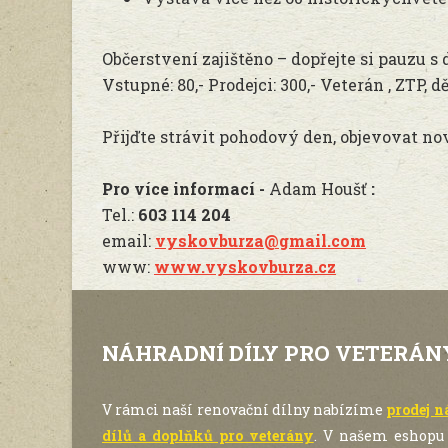
Občerstvení zajištěno – dopřejte si pauzu
Vstupné: 80,- Prodejci: 300,- Veterán , ZTP, d
Přijďte strávit pohodový den, objevovat nov
Pro více informací -
Adam Houšť
:
Tel.:
603 114 204
email:
vyskovburza@gmail.com
www:
www.vyskovburza.cz
NÁHRADNÍ DÍLY PRO VETERÁN
V rámci naší renovační dílny nabízíme
prodej 
dílů a doplňků pro veterány
. V našem eshopu