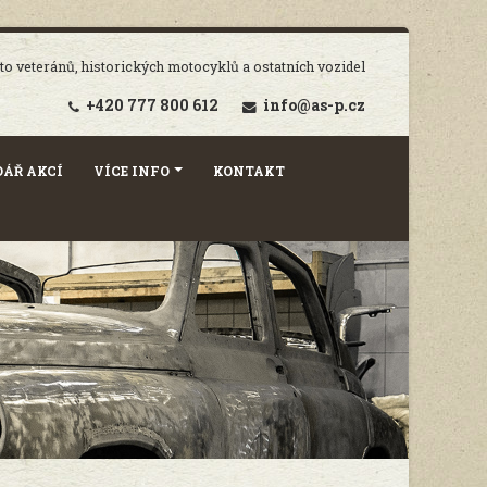
o veteránů, historických motocyklů a ostatních vozidel
+420 777 800 612
info@as-p.cz
ÁŘ AKCÍ
VÍCE INFO
KONTAKT