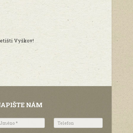
letišti Vyškov!
NAPIŠTE NÁM