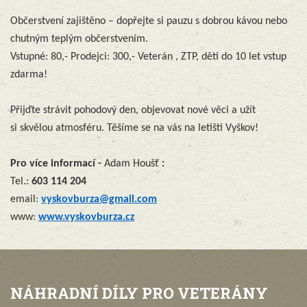
Občerstvení zajištěno – dopřejte si pauzu s dobrou kávou nebo
chutným teplým občerstvením.
Vstupné: 80,- Prodejci: 300,- Veterán , ZTP, děti do 10 let vstup
zdarma!
Přijďte strávit pohodový den, objevovat nové věci a užít
si skvělou atmosféru. Těšíme se na vás na letišti Vyškov!
Pro více informací -
Adam Houšť
:
Tel.:
603 114 204
email:
vyskovburza@gmail.com
www:
www.vyskovburza.cz
NÁHRADNÍ DÍLY PRO VETERÁNY