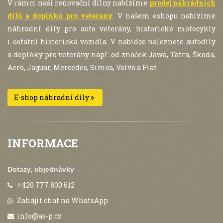
V rámci naší renovační dílny nabízíme
prodej náhrádních
dílů a doplňků pro veterány
. V našem eshopu nabízíme
náhradní díly pro auto veterány, historické motocykly
i ostatní historická vozidla. V nabídce naleznete autodíly
a doplňky pro veterány např. od značek Jawa, Tatra, Škoda,
Aero, Jaguar, Mercedes, Simca, Volvo a Fiat.
E-shop náhradní díly
INFORMACE
Dotazy, objednávky
+420 777 800 612
Zahájit chat na WhatsApp
info@as-p.cz