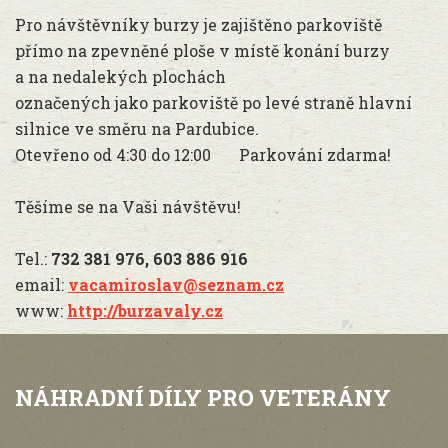
Pro návštěvníky burzy je zajištěno parkoviště
přímo na zpevněné ploše v místě konání burzy
a na nedalekých plochách
označených jako parkoviště po levé straně hlavní
silnice ve směru na Pardubice.
Otevřeno od 4:30 do 12:00 Parkování zdarma!
Těšíme se na Vaši návštěvu!
Tel.:
732 381 976, 603 886 916
email:
vacamiroslav@seznam.cz
www:
http://burzavaly.cz
NÁHRADNÍ DÍLY PRO VETERÁNY