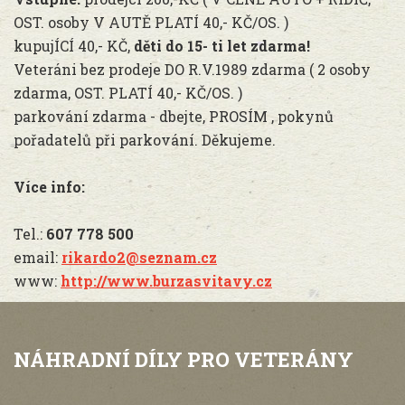
OST. osoby V AUTĚ PLATÍ 40,- KČ/OS. )
kupujÍCÍ 40,- KČ,
děti do 15- ti let zdarma!
Veteráni bez prodeje DO R.V.1989 zdarma ( 2 osoby
zdarma, OST. PLATÍ 40,- KČ/OS. )
parkování zdarma - dbejte, PROSÍM , pokynů
pořadatelů při parkování. Děkujeme.
Více info:
Tel.:
607 778 500
email:
rikardo2@seznam.cz
www:
http://www.burzasvitavy.cz
NÁHRADNÍ DÍLY PRO VETERÁNY