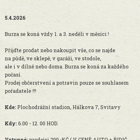
5.4.2026
Burza se koná vždy 1. a 3. neděli v měsíci !
Přijďte prodat nebo nakoupit vše, co se najde
na půdě, ve sklepě, v garáži, ve stodole,
ale i v dílně nebo doma. Burza se koná za každého
počasí.
Prodej občerstvení a potravin pouze se souhlasem
pořadatele !!!
Kde:
Plochodrážní stadion, Hálkova 7, Svitavy
Kdy:
6.00 - 12. 00 HOD.
Vstupné:
prodejci 200,-KČ ( V CENĚ AUTO + ŘIDIČ,