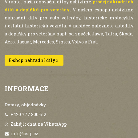
V rámci naší renovační dílny nabízíme
prodej náhrádních
dílů a doplňků pro veterány
. V našem eshopu nabízíme
náhradní díly pro auto veterány, historické motocykly
i ostatní historická vozidla. V nabídce naleznete autodíly
a doplňky pro veterány např. od značek Jawa, Tatra, Škoda,
Aero, Jaguar, Mercedes, Simca, Volvo a Fiat.
E-shop náhradní díly
INFORMACE
Dotazy, objednávky
+420 777 800 612
Zahájit chat na WhatsApp
info@as-p.cz