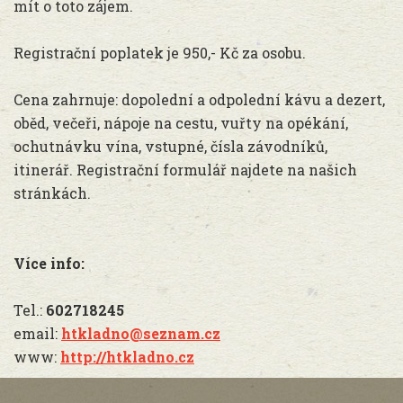
mít o toto zájem.
Registrační poplatek je 950,- Kč za osobu.
Cena zahrnuje: dopolední a odpolední kávu a dezert,
oběd, večeři, nápoje na cestu, vuřty na opékání,
ochutnávku vína, vstupné, čísla závodníků,
itinerář. Registrační formulář najdete na našich
stránkách.
Více info:
Tel.:
602718245
email:
htkladno@seznam.cz
www:
http://htkladno.cz