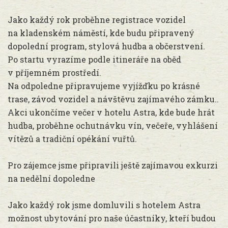
Jako každý rok proběhne registrace vozidel
na kladenském náměstí, kde budu připravený
dopolední program, stylová hudba a občerstvení.
Po startu vyrazíme podle itineráře na oběd
v příjemném prostředí.
Na odpoledne připravujeme vyjížďku po krásné
trase, závod vozidel a návštěvu zajímavého zámku..
Akci ukončíme večer v hotelu Astra, kde bude hrát
hudba, proběhne ochutnávku vín, večeře, vyhlášení
vítězů a tradiční opékání vuřtů.
Pro zájemce jsme připravili ještě zajímavou exkurzi
na nedělní dopoledne
Jako každý rok jsme domluvili s hotelem Astra
možnost ubytování pro naše účastníky, kteří budou